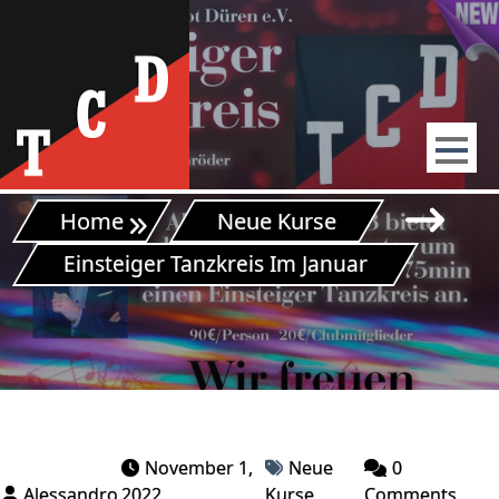
Skip
to
content
Home
Neue Kurse
Einsteiger Tanzkreis Im Januar
November 1,
Neue
0
on
2022
Kurse
Comments