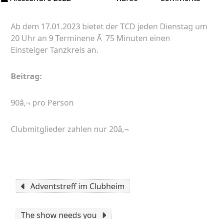
Einst
Tanz
Ab dem 17.01.2023 bietet der TCD jeden Dienstag um
im
20 Uhr an 9 Terminene Ã 75 Minuten einen
Janu
Einsteiger Tanzkreis an.
Beitrag:
90â‚¬ pro Person
Clubmitglieder zahlen nur 20â‚¬
Beitragsnavigation
Adventstreff im Clubheim
The show needs you