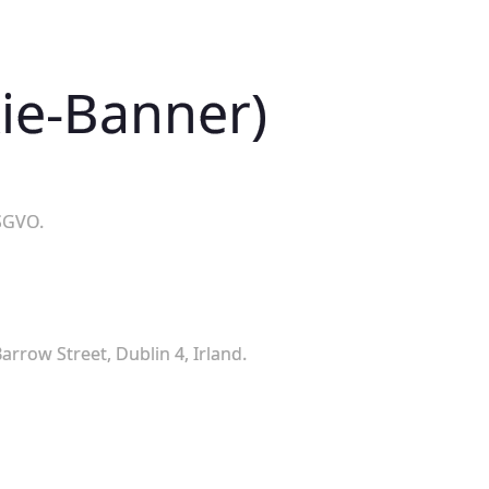
ie-Banner)
DSGVO.
rrow Street, Dublin 4, Irland.