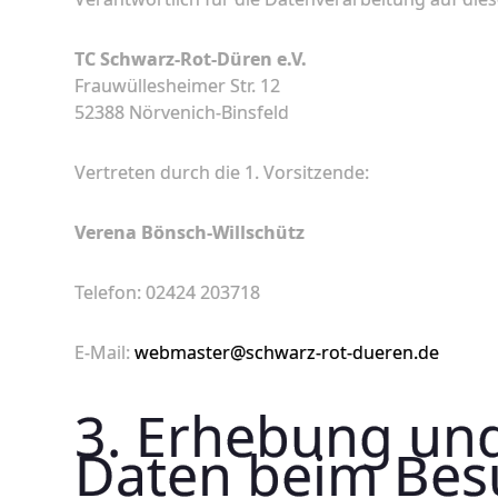
TC Schwarz-Rot-Düren e.V.
Frauwüllesheimer Str. 12
52388 Nörvenich-Binsfeld
Vertreten durch die 1. Vorsitzende:
Verena Bönsch-Willschütz
Telefon: 02424 203718
E-Mail:
webmaster@schwarz-rot-dueren.de
3. Erhebung un
Daten beim Bes