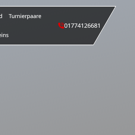
d
Turnierpaare
01774126681
eins