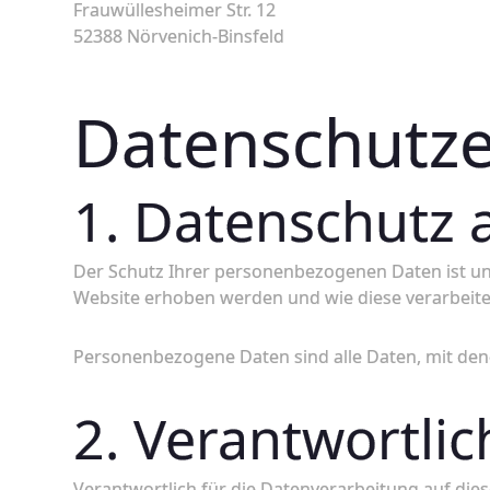
Frauwüllesheimer Str. 12
52388 Nörvenich-Binsfeld
Datenschutze
1. Datenschutz a
Der Schutz Ihrer personenbezogenen Daten ist uns
Website erhoben werden und wie diese verarbeit
Personenbezogene Daten sind alle Daten, mit dene
2. Verantwortlic
Verantwortlich für die Datenverarbeitung auf diese