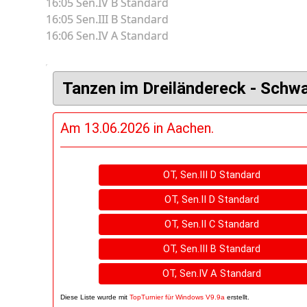
16:05 Sen.IV B Standard
16:05 Sen.III B Standard
16:06 Sen.IV A Standard
Eingebettete
originale
TopTurnier-
Ergebnisanzeige.