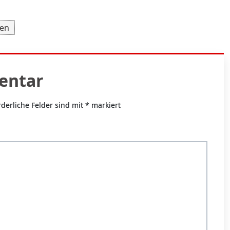
ren
entar
rderliche Felder sind mit
*
markiert