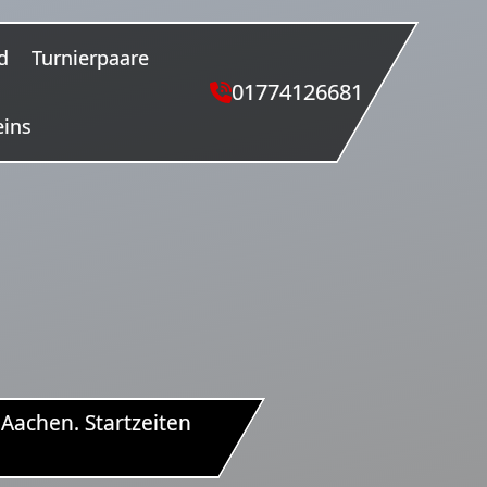
d
Turnierpaare
01774126681
eins
Aachen. Startzeiten