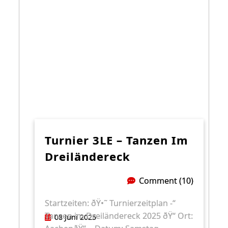
Turnier 3LE – Tanzen Im
Dreiländereck
Comment (10)
Startzeiten: ðŸ•˜ Turnierzeitplan -“
Tanzen im Dreiländereck 2025 ðŸ“ Ort:
08 Juni 2025