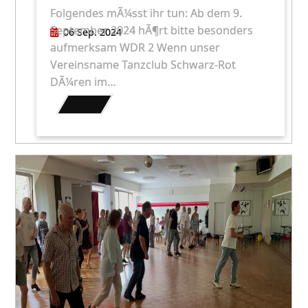
Folgendes mÃ¼sst ihr tun: Ab dem 9.
September 2024 hÃ¶rt bitte besonders
06 Sep. 2024
aufmerksam WDR 2 Wenn unser
Vereinsname Tanzclub Schwarz-Rot
DÃ¼ren im…