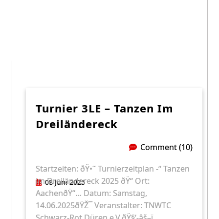
Turnier 3LE – Tanzen Im
Dreiländereck
Comment (10)
Startzeiten: ðŸ•˜ Turnierzeitplan -“ Tanzen
im Dreiländereck 2025 ðŸ“ Ort:
08 Juni 2025
AachenðŸ“… Datum: Samstag,
14.06.2025ðŸŽ¯ Veranstalter: TNWTC
Schwarz-Rot Düren e.V.ðŸ§‘-âš–ï¸