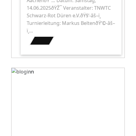
AachenðŸ“… Datum: Samstag,
14.06.2025ðŸŽ¯ Veranstalter: TNWTC
Schwarz-Rot Düren e.V.ðŸ§‘-âš–ï¸
Turnierleitung: Markus BeltenðŸ‘©-âš–
ï¸…