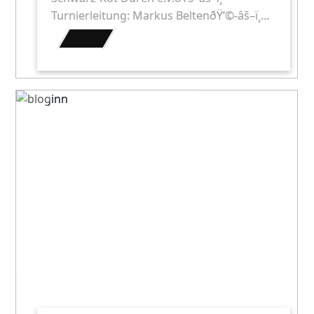
Turnierleitung: Markus BeltenðŸ‘©-âš–ï¸…