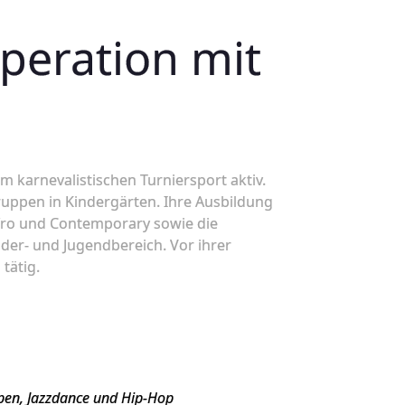
peration mit
im karnevalistischen Turniersport aktiv.
ruppen in Kindergärten. Ihre Ausbildung
fro und Contemporary sowie die
nder- und Jugendbereich. Vor ihrer
tätig.
pen, Jazzdance und Hip-Hop