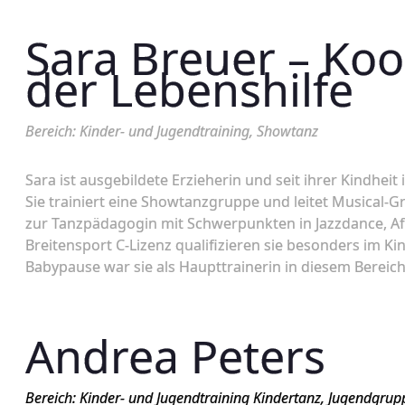
Sara Breuer – Koo
der Lebenshilfe
Bereich: Kinder- und Jugendtraining, Showtanz
Sara ist ausgebildete Erzieherin und seit ihrer Kindheit 
Sie trainiert eine Showtanzgruppe und leitet Musical-G
zur Tanzpädagogin mit Schwerpunkten in Jazzdance, A
Breitensport C-Lizenz qualifizieren sie besonders im Ki
Babypause war sie als Haupttrainerin in diesem Bereich 
Andrea Peters
Bereich: Kinder- und Jugendtraining
Kindertanz, Jugendgrup