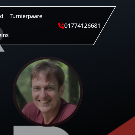
nd
Turnierpaare
01774126681
eins