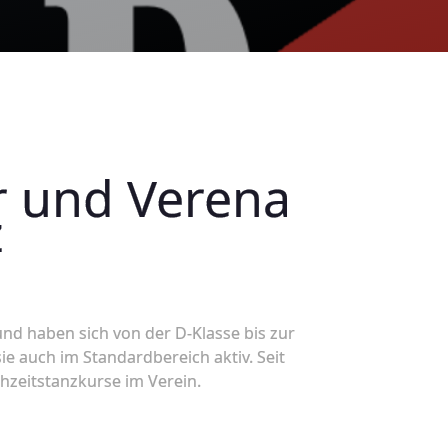
r und Verena
z
nd haben sich von der D-Klasse bis zur
ie auch im Standardbereich aktiv. Seit
hzeitstanzkurse im Verein.