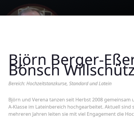
Björn Berger-Eße
Bönsch Willschüt
Bereich: Hochzeitstanzkurse, Standard und Latein
Björn und Verena tanzen seit Herbst 2008 gemeinsam u
A-Klasse im Lateinbereich hochgearbeitet. Aktuell sind s
mehreren Jahren leiten sie mit viel Engagement die Hoc