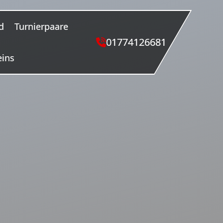
d
Turnierpaare
01774126681
eins