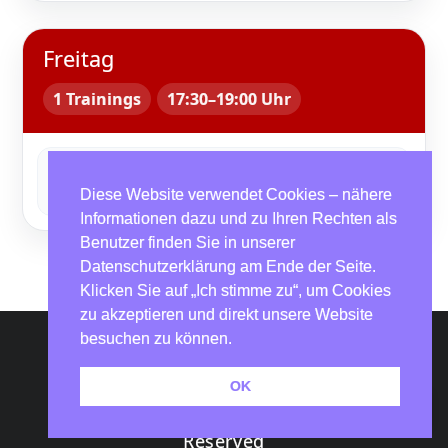
Freitag
1 Trainings
17:30–19:00 Uhr
Linedance
17:30–19:00 Uhr · Erwachsene · Ingrid Pionke
Diese Website verwendet Cookies – nähere
Informationen dazu und zu Ihren Rechten als
Benutzer finden Sie in unserer
Datenschutzerklärung am Ende der Seite.
Klicken Sie auf „Ich stimme zu“, um Cookies
zu akzeptieren und direkt unsere Website
besuchen zu können.
Impressum und Datenschutz
OK
Copyright © 2024. All Rights
Reserved