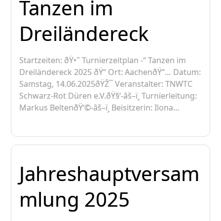
Tanzen im
Dreiländereck
Startzeiten: ðŸ•˜ Turnierzeitplan -“ Tanzen im
Dreiländereck 2025 ðŸ“ Ort: AachenðŸ“… Datum:
Samstag, 14.06.2025ðŸŽ¯ Veranstalter: TNWTC
Schwarz-Rot Düren e.V.ðŸ§‘-âš–ï¸ Turnierleitung:
Markus BeltenðŸ‘©-âš–ï¸ Beisitzerin: Ilona…
Jahreshauptversam
mlung 2025