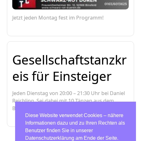
Jetzt jeden Montag fest im Programm!
Gesellschaftstanzkr
eis für Einsteiger
Jeden Dienstag von 20:00 – 21:30 Uhr bei Daniel
Reichling. Sei dabei mit 10 Tänzen aus dem
Bereich Standard und Latein!
Diese Website verwendet Cookies – nähere
Informationen dazu und zu Ihren Rechten als
Benutzer finden Sie in unserer
Datenschutzerklärung am Ende der Seite.