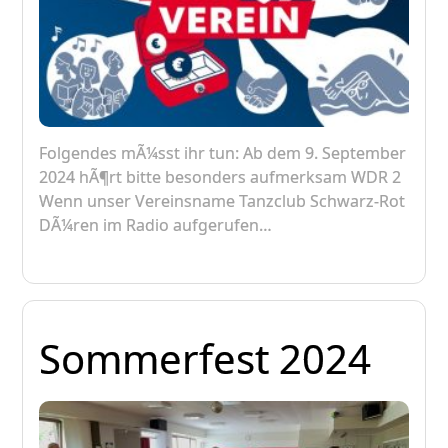
Folgendes mÃ¼sst ihr tun: Ab dem 9. September
2024 hÃ¶rt bitte besonders aufmerksam WDR 2
Wenn unser Vereinsname Tanzclub Schwarz-Rot
DÃ¼ren im Radio aufgerufen…
Sommerfest 2024