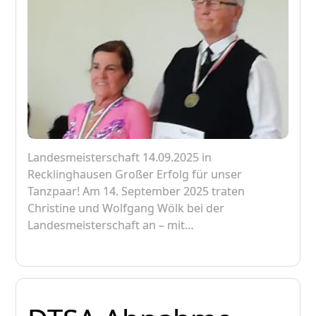
Landesmeisterschaft 14.09.2025 in
Recklinghausen Großer Erfolg für unser
Tanzpaar! Am 14. September 2025 traten
Christine und Wolfgang Wölk bei der
Landesmeisterschaft an – mit…