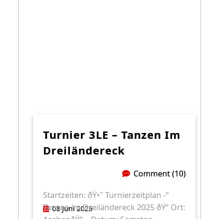
Turnier 3LE – Tanzen Im
Dreiländereck
Comment (10)
Startzeiten: ðŸ•˜ Turnierzeitplan -“
Tanzen im Dreiländereck 2025 ðŸ“ Ort:
08 Juni 2025