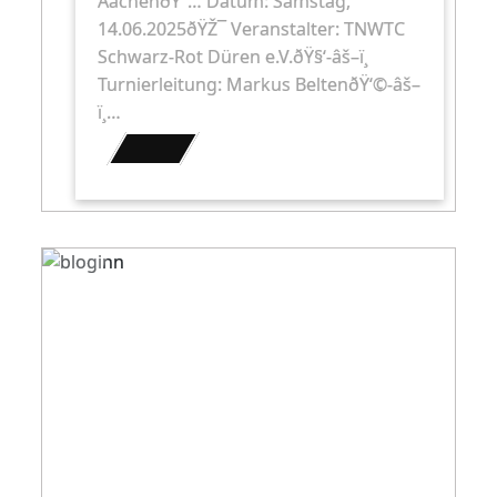
AachenðŸ“… Datum: Samstag,
14.06.2025ðŸŽ¯ Veranstalter: TNWTC
Schwarz-Rot Düren e.V.ðŸ§‘-âš–ï¸
Turnierleitung: Markus BeltenðŸ‘©-âš–
ï¸…